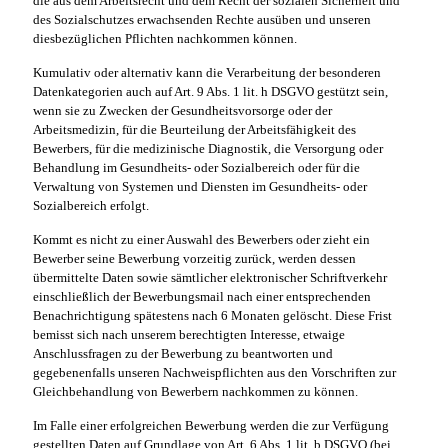
die aus dem Arbeitsrecht und dem Recht der sozialen Sicherheit und
des Sozialschutzes erwachsenden Rechte ausüben und unseren
diesbezüglichen Pflichten nachkommen können.
Kumulativ oder alternativ kann die Verarbeitung der besonderen
Datenkategorien auch auf Art. 9 Abs. 1 lit. h DSGVO gestützt sein,
wenn sie zu Zwecken der Gesundheitsvorsorge oder der
Arbeitsmedizin, für die Beurteilung der Arbeitsfähigkeit des
Bewerbers, für die medizinische Diagnostik, die Versorgung oder
Behandlung im Gesundheits- oder Sozialbereich oder für die
Verwaltung von Systemen und Diensten im Gesundheits- oder
Sozialbereich erfolgt.
Kommt es nicht zu einer Auswahl des Bewerbers oder zieht ein
Bewerber seine Bewerbung vorzeitig zurück, werden dessen
übermittelte Daten sowie sämtlicher elektronischer Schriftverkehr
einschließlich der Bewerbungsmail nach einer entsprechenden
Benachrichtigung spätestens nach 6 Monaten gelöscht. Diese Frist
bemisst sich nach unserem berechtigten Interesse, etwaige
Anschlussfragen zu der Bewerbung zu beantworten und
gegebenenfalls unseren Nachweispflichten aus den Vorschriften zur
Gleichbehandlung von Bewerbern nachkommen zu können.
Im Falle einer erfolgreichen Bewerbung werden die zur Verfügung
gestellten Daten auf Grundlage von Art. 6 Abs. 1 lit. b DSGVO (bei