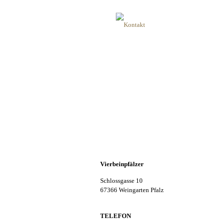
Vierbeinpfälzer
Kontakt
TIERPHYSIO- UND REHATHERAPIE
Das Vertrauen eines Tieres zu erlangen ist ni
Therapeut.
Die Bedingungen für eine vertrauensvolle 
Verständnis.
Vierbeinpfälzer
Schlossgasse 10
67366 Weingarten Pfalz
TELEFON