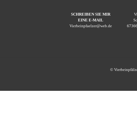
SCHREIBEN SIE MIR
V
EINE E-MAIL
S
Vierbeinpfaelzer@web.de
67366
© Vierbeinpfälz